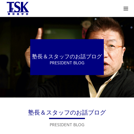
教育理念
授業方式と
カリキュラム
塾長＆スタッフのお話ブログ
PRESIDENT BLOG
合格者の声
保護者様の声
合格実績
講師紹介
塾長＆スタッフのお話ブログ
ステップラダー
PRESIDENT BLOG
英語とは