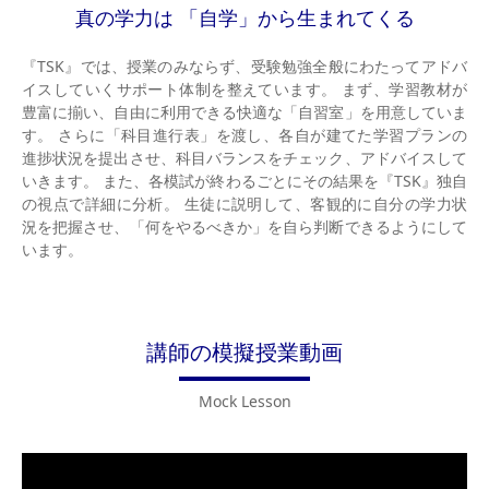
真の学力は 「自学」から生まれてくる
『TSK』では、授業のみならず、受験勉強全般にわたってアドバ
イスしていくサポート体制を整えています。 まず、学習教材が
豊富に揃い、自由に利用できる快適な「自習室」を用意していま
す。 さらに「科目進行表」を渡し、各自が建てた学習プランの
進捗状況を提出させ、科目バランスをチェック、アドバイスして
いきます。 また、各模試が終わるごとにその結果を『TSK』独自
の視点で詳細に分析。 生徒に説明して、客観的に自分の学力状
況を把握させ、「何をやるべきか」を自ら判断できるようにして
います。
講師の模擬授業動画
Mock Lesson