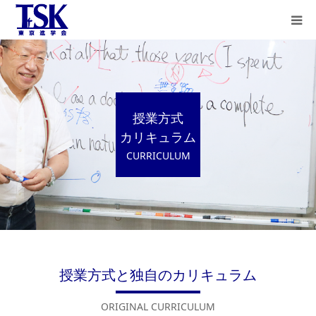
教育理念
授業方式と
カリキュラム
授業方式
カリキュラム
合格者の声
CURRICULUM
保護者様の声
合格実績
講師紹介
授業方式と独自のカリキュラム
ステップラダー
英語とは
ORIGINAL CURRICULUM