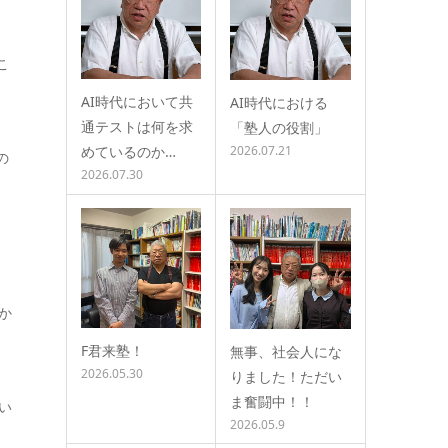
こ
AI時代において共
AI時代における
通テストは何を求
「塾人の役割」
めているのか…
2026.07.21
の
2026.07.30
か
F君来塾！
無事、社会人にな
2026.05.30
りました！ただい
ま奮闘中！！
い
2026.05.9