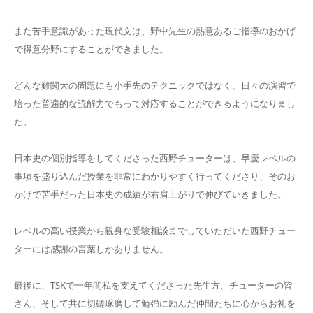
設備について
また苦手意識があった現代文は、野中先生の熱意あるご指導のおかげ
で得意分野にすることができました。
よくある質問
どんな難関大の問題にも小手先のテクニックではなく、日々の演習で
培った普遍的な読解力でもって対応することができるようになりまし
アクセス
た。
塾長＆スタッフのお話ブログ
日本史の個別指導をしてくださった西野チューターは、早慶レベルの
事項を盛り込んだ授業を非常にわかりやすく行ってくださり、そのお
かげで苦手だった日本史の成績が右肩上がりで伸びていきました。
レベルの高い授業から親身な受験相談までしていただいた西野チュー
ターには感謝の言葉しかありません。
最後に、
TSK
で一年間私を支えてくださった先生方、チューターの皆
さん、そして共に切磋琢磨して勉強に励んだ仲間たちに心からお礼を