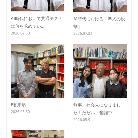
AI時代において共通テスト
AI時代における「塾人の役
は何を求めてい…
割」
2026.07.30
2026.07.21
F君来塾！
無事、社会人になりまし
2026.05.30
た！ただいま奮闘中…
2026.05.9