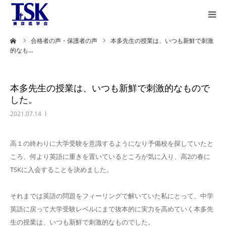
ーム
合格者の声・保護者の声
本多先生の授業は、いつも新鮮で刺激
教育理念
的なも…
授業方式と
カリキュラム
本多先生の授業は、いつも新鮮で刺激的なもので
した。
合格者の声
2021.07.14
保護者様の声
高１の終わりに大学受験を意識するようになり予備校を探していたと
合格実績
ころ、何より英語に重きを置いているところが気に入り、高
2
の春に
TSK
に入会することを決めました。
講師紹介
それまでは英語の問題をフィーリングで解いていた私にとって、中学
ステップラダー
英語に戻って大学受験レベルにまで抜本的に実力を高めていく本多先
英語とは
生の授業は、いつも新鮮で刺激的なものでした。