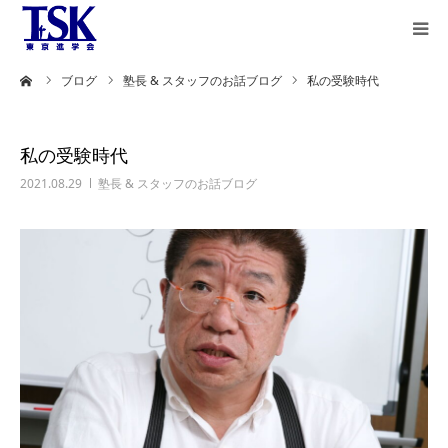
ーム
ブログ
塾長 & スタッフのお話ブログ
私の受験時代
教育理念
授業方式と
私の受験時代
カリキュラム
2021.08.29
塾長 & スタッフのお話ブログ
合格者の声
保護者様の声
合格実績
講師紹介
ステップラダー
英語とは