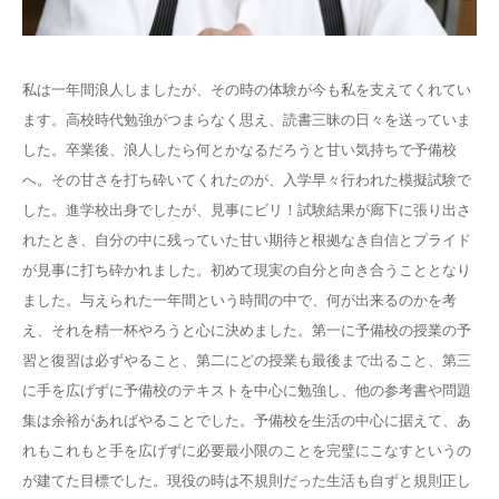
設備について
私は一年間浪人しましたが、その時の体験が今も私を支えてくれてい
よくある質問
ます。高校時代勉強がつまらなく思え、読書三昧の日々を送っていま
した。卒業後、浪人したら何とかなるだろうと甘い気持ちで予備校
アクセス
へ。その甘さを打ち砕いてくれたのが、入学早々行われた模擬試験で
した。進学校出身でしたが、見事にビリ！試験結果が廊下に張り出さ
塾長＆スタッフのお話ブログ
れたとき、自分の中に残っていた甘い期待と根拠なき自信とプライド
が見事に打ち砕かれました。初めて現実の自分と向き合うこととなり
ました。与えられた一年間という時間の中で、何が出来るのかを考
え、それを精一杯やろうと心に決めました。第一に予備校の授業の予
習と復習は必ずやること、第二にどの授業も最後まで出ること、第三
に手を広げずに予備校のテキストを中心に勉強し、他の参考書や問題
集は余裕があればやることでした。予備校を生活の中心に据えて、あ
れもこれもと手を広げずに必要最小限のことを完璧にこなすというの
が建てた目標でした。現役の時は不規則だった生活も自ずと規則正し