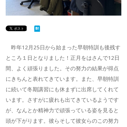
設備について
よくある質問
アクセス
昨年12月25日から始まった早朝特訓も後残す
ところ１日となりました
！
正月をはさんで12日
塾長＆スタッフのお話ブログ
間、よく頑張りました。その努力の結果が得点
にきちんと表れてきています。また、早朝特訓
に続いて冬期講習にも休まずに出席してくれて
います。さすがに疲れも出てきているようです
が、なんとか精神力で頑張っている姿を見ると
頭が下がります。彼らそして彼女らのこの努力