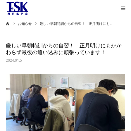
ーム
お知らせ
厳しい早朝特訓からの自習！ 正月明けにも…
教育理念
授業方式と
厳しい早朝特訓からの自習！ 正月明けにもかか
カリキュラム
わらず最後の追い込みに頑張っています！
2024.01.5
合格者の声
保護者様の声
合格実績
講師紹介
ステップラダー
英語とは