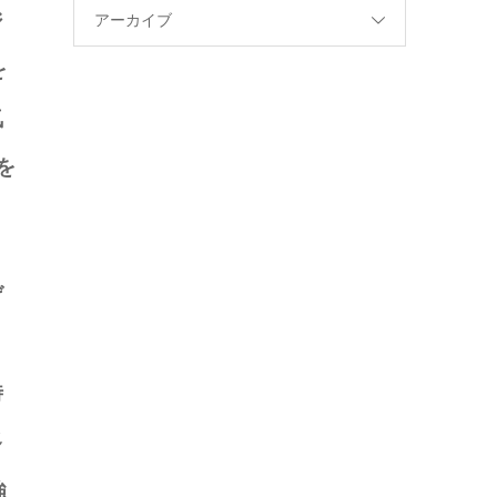
ジ
アーカイブ
を
気
を
げ
時
多
強