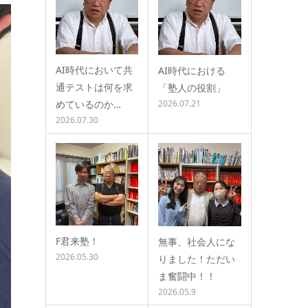
AI時代において共
AI時代における
通テストは何を求
「塾人の役割」
めているのか…
2026.07.21
2026.07.30
F君来塾！
無事、社会人にな
2026.05.30
りました！ただい
ま奮闘中！！
2026.05.9