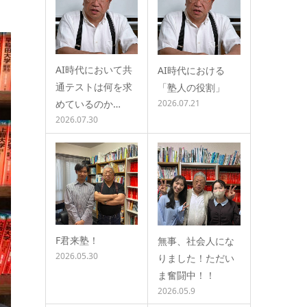
AI時代において共
AI時代における
通テストは何を求
「塾人の役割」
めているのか…
2026.07.21
2026.07.30
F君来塾！
無事、社会人にな
2026.05.30
りました！ただい
ま奮闘中！！
2026.05.9