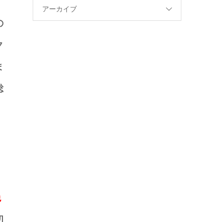
アーカイブ
の
ク
ま
総
し
絶
初